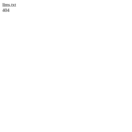
llms.txt
404